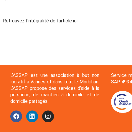
Retrouvez l’intégralité de l’article ici :
L’ASSAP est une association à but non
Service m
lucratif à Vannes et dans tout le Morbihan.
SAP 4934
L’ASSAP propose des services d’aide à la
personne, de maintien à domicile et de
domicile partagés.