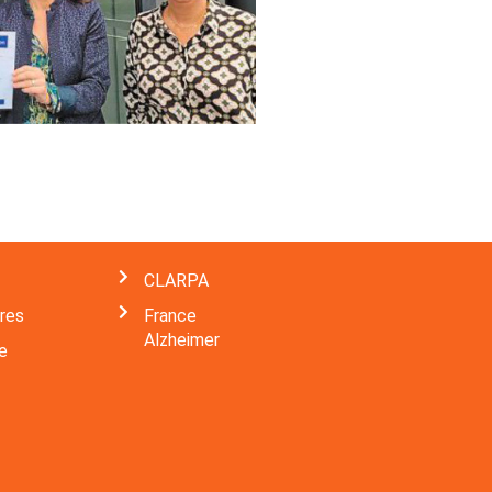
CLARPA
ères
France
Alzheimer
e