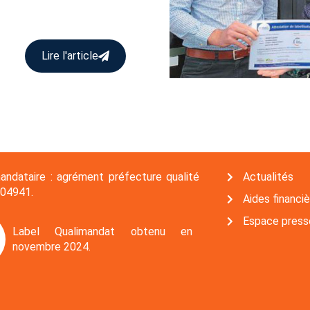
Lire l'article
andataire : agrément préfecture qualité
Actualités
04941.
Aides financi
Espace press
Label Qualimandat obtenu en
novembre 2024.