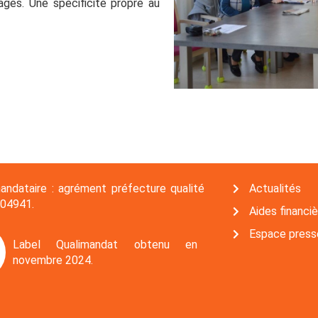
agés. Une spécificité propre au
andataire : agrément préfecture qualité
Actualités
04941.
Aides financi
Espace press
Label Qualimandat obtenu en
novembre 2024.