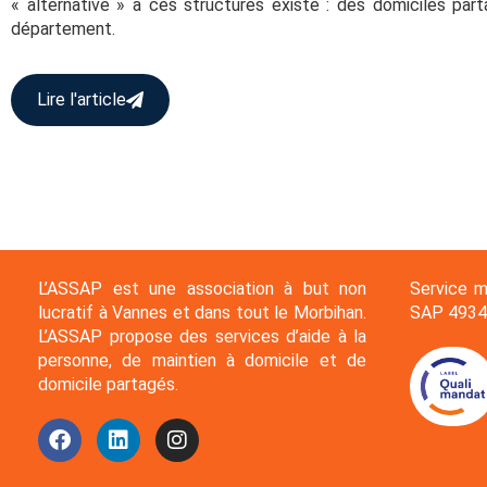
« alternative » à ces structures existe : des domiciles part
département.
Lire l'article
L’ASSAP est une association à but non
Service m
lucratif à Vannes et dans tout le Morbihan.
SAP 4934
L’ASSAP propose des services d’aide à la
personne, de maintien à domicile et de
domicile partagés.