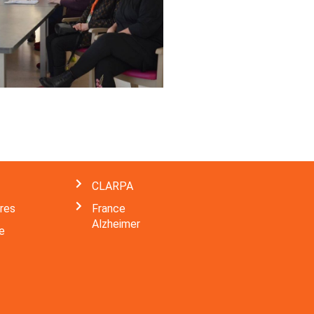
CLARPA
ères
France
Alzheimer
e